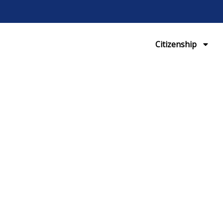
Citizenship
ion to the U.S. fo
Home
Immigration for Koreans