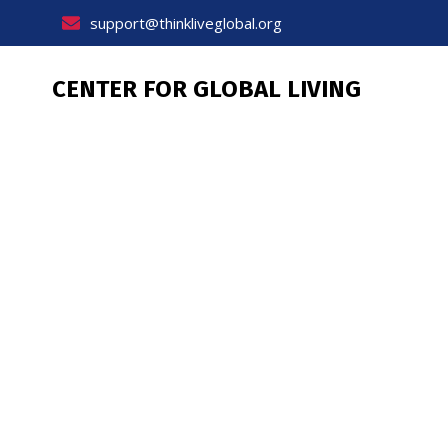
Skip
support@thinkliveglobal.org
to
content
CENTER FOR GLOBAL LIVING
Immigrat